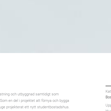
Kat
rustning och utbyggnad samtidigt som
Bos
om en del i projektet att förnya och bygga
Upp
e projekterat ett nytt studentbostadshus.
Hug