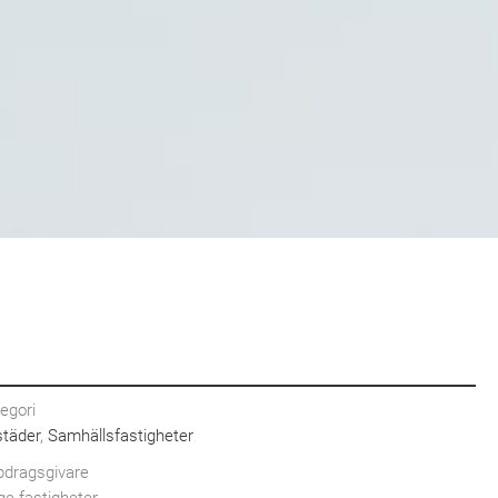
egori
täder
,
Samhällsfastigheter
dragsgivare
e fastigheter