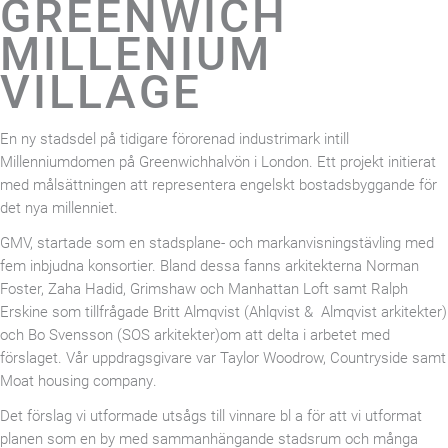
GREENWICH
MILLENIUM
VILLAGE
En ny stadsdel på tidigare förorenad industrimark intill
Millenniumdomen på Greenwichhalvön i London. Ett projekt initierat
med målsättningen att representera engelskt bostadsbyggande för
det nya millenniet.
GMV, startade som en stadsplane- och markanvisningstävling med
fem inbjudna konsortier. Bland dessa fanns arkitekterna Norman
Foster, Zaha Hadid, Grimshaw och Manhattan Loft samt Ralph
Erskine som tillfrågade Britt Almqvist (Ahlqvist & Almqvist arkitekter)
och Bo Svensson (SOS arkitekter)om att delta i arbetet med
förslaget. Vår uppdragsgivare var Taylor Woodrow, Countryside samt
Moat housing company.
Det förslag vi utformade utsågs till vinnare bl a för att vi utformat
planen som en by med sammanhängande stadsrum och många