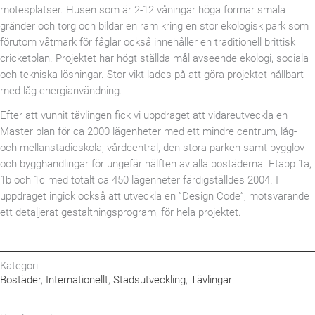
mötesplatser. Husen som är 2-12 våningar höga formar smala
gränder och torg och bildar en ram kring en stor ekologisk park som
förutom våtmark för fåglar också innehåller en traditionell brittisk
cricketplan. Projektet har högt ställda mål avseende ekologi, sociala
och tekniska lösningar. Stor vikt lades på att göra projektet hållbart
med låg energianvändning.
Efter att vunnit tävlingen fick vi uppdraget att vidareutveckla en
Master plan för ca 2000 lägenheter med ett mindre centrum, låg-
och mellanstadieskola, vårdcentral, den stora parken samt bygglov
och bygghandlingar för ungefär hälften av alla bostäderna. Etapp 1a,
1b och 1c med totalt ca 450 lägenheter färdigställdes 2004. I
uppdraget ingick också att utveckla en ”Design Code”, motsvarande
ett detaljerat gestaltningsprogram, för hela projektet.
Kategori
Bostäder
,
Internationellt
,
Stadsutveckling
,
Tävlingar