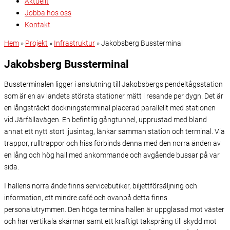
Aktuellt
Jobba hos oss
Kontakt
Hem
»
Projekt
»
Infrastruktur
»
Jakobsberg Bussterminal
Jakobsberg Bussterminal
Bussterminalen ligger i anslutning till Jakobsbergs pendeltågsstation
som är en av landets största stationer mätt i resande per dygn. Det är
en långsträckt dockningsterminal placerad parallellt med stationen
vid Järfällavägen. En befintlig gångtunnel, upprustad med bland
annat ett nytt stort ljusintag, länkar samman station och terminal. Via
trappor, rulltrappor och hiss förbinds denna med den norra änden av
en lång och hög hall med ankommande och avgående bussar på var
sida.
I hallens norra ände finns servicebutiker, biljettförsäljning och
information, ett mindre café och ovanpå detta finns
personalutrymmen. Den höga terminalhallen är uppglasad mot väster
och har vertikala skärmar samt ett kraftigt taksprång till skydd mot