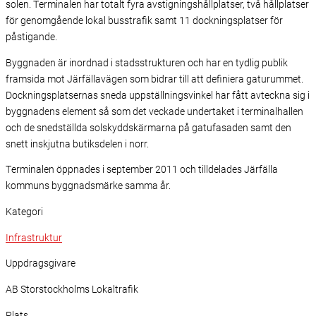
solen. Terminalen har totalt fyra avstigningshållplatser, två hållplatser
för genomgående lokal busstrafik samt 11 dockningsplatser för
påstigande.
Byggnaden är inordnad i stadsstrukturen och har en tydlig publik
framsida mot Järfällavägen som bidrar till att definiera gaturummet.
Dockningsplatsernas sneda uppställningsvinkel har fått avteckna sig i
byggnadens element så som det veckade undertaket i terminalhallen
och de snedställda solskyddskärmarna på gatufasaden samt den
snett inskjutna butiksdelen i norr.
Terminalen öppnades i september 2011 och tilldelades Järfälla
kommuns byggnadsmärke samma år.
Kategori
Infrastruktur
Uppdragsgivare
AB Storstockholms Lokaltrafik
Plats