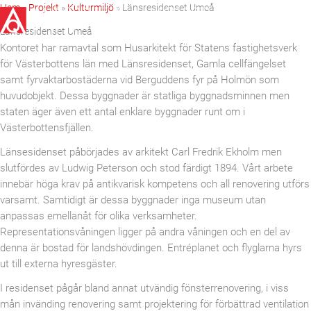
Hoppa
Hem
»
Projekt
»
Kulturmiljö
»
Länsresidenset Umeå
till
Länsresidenset Umeå
innehåll
Kontoret har ramavtal som Husarkitekt för Statens fastighetsverk
för Västerbottens län med Länsresidenset, Gamla cellfängelset
samt fyrvaktarbostäderna vid Berguddens fyr på Holmön som
huvudobjekt. Dessa byggnader är statliga byggnadsminnen men
staten äger även ett antal enklare byggnader runt om i
Västerbottensfjällen.
Länsesidenset påbörjades av arkitekt Carl Fredrik Ekholm men
slutfördes av Ludwig Peterson och stod färdigt 1894. Vårt arbete
innebär höga krav på antikvarisk kompetens och all renovering utförs
varsamt. Samtidigt är dessa byggnader inga museum utan
anpassas emellanåt för olika verksamheter.
Representationsvåningen ligger på andra våningen och en del av
denna är bostad för landshövdingen. Entréplanet och flyglarna hyrs
ut till externa hyresgäster.
I residenset pågår bland annat utvändig fönsterrenovering, i viss
mån invänding renovering samt projektering för förbättrad ventilation