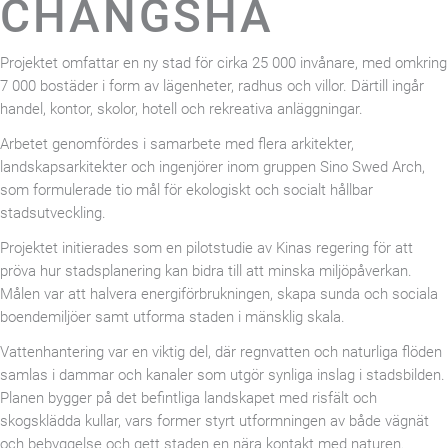
CHANGSHA
Projektet omfattar en ny stad för cirka 25 000 invånare, med omkring
7 000 bostäder i form av lägenheter, radhus och villor. Därtill ingår
handel, kontor, skolor, hotell och rekreativa anläggningar.
Arbetet genomfördes i samarbete med flera arkitekter,
landskapsarkitekter och ingenjörer inom gruppen Sino Swed Arch,
som formulerade tio mål för ekologiskt och socialt hållbar
stadsutveckling.
Projektet initierades som en pilotstudie av Kinas regering för att
pröva hur stadsplanering kan bidra till att minska miljöpåverkan.
Målen var att halvera energiförbrukningen, skapa sunda och sociala
boendemiljöer samt utforma staden i mänsklig skala.
Vattenhantering var en viktig del, där regnvatten och naturliga flöden
samlas i dammar och kanaler som utgör synliga inslag i stadsbilden.
Planen bygger på det befintliga landskapet med risfält och
skogsklädda kullar, vars former styrt utformningen av både vägnät
och bebyggelse och gett staden en nära kontakt med naturen.