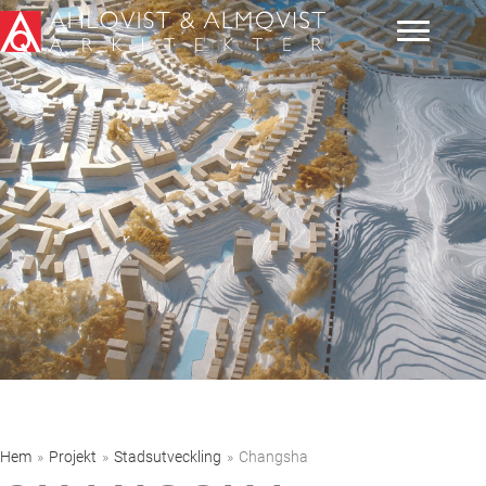
Hoppa
till
innehåll
Hem
»
Projekt
»
Stadsutveckling
»
Changsha