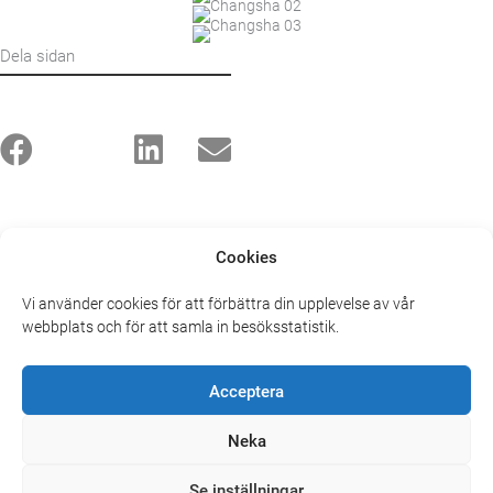
Dela sidan
Cookies
Ahlqvist & Almqvist AB
Vi använder cookies för att förbättra din upplevelse av vår
Barnängens Herrgård, Tegelviksgatan 54
webbplats och för att samla in besöksstatistik.
SE-116 41 Stockholm, Sweden
Acceptera
+46 (0)8 556 96 880
mail@ahlqvist-almqvist.se
Neka
fakturor@ahlqvist-almqvist.se
Se inställningar