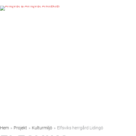
Hoppa
till
innehåll
Hem
»
Projekt
»
Kulturmiljö
»
Elfsviks herrgård Lidingö