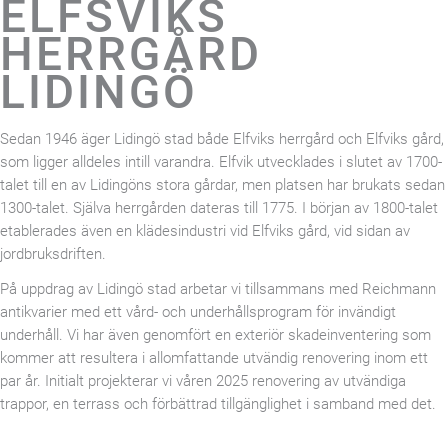
ELFSVIKS
HERRGÅRD
LIDINGÖ
Sedan 1946 äger Lidingö stad både Elfviks herrgård och Elfviks gård,
som ligger alldeles intill varandra. Elfvik utvecklades i slutet av 1700-
talet till en av Lidingöns stora gårdar, men platsen har brukats sedan
1300-talet. Själva herrgården dateras till 1775. I början av 1800-talet
etablerades även en klädesindustri vid Elfviks gård, vid sidan av
jordbruksdriften.
På uppdrag av Lidingö stad arbetar vi tillsammans med Reichmann
antikvarier med ett vård- och underhållsprogram för invändigt
underhåll. Vi har även genomfört en exteriör skadeinventering som
kommer att resultera i allomfattande utvändig renovering inom ett
par år. Initialt projekterar vi våren 2025 renovering av utvändiga
trappor, en terrass och förbättrad tillgänglighet i samband med det.