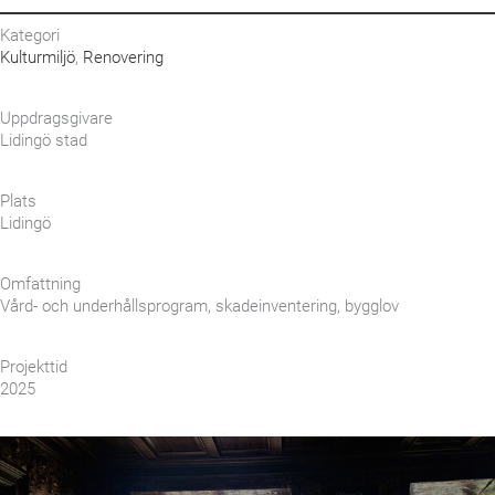
Kategori
Kulturmiljö
,
Renovering
Uppdragsgivare
Lidingö stad
Plats
Lidingö
Omfattning
Vård- och underhållsprogram, skadeinventering, bygglov
Projekttid
2025