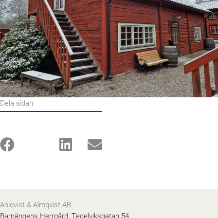
Dela sidan
Ahlqvist & Almqvist AB
Barnängens Herrgård, Tegelviksgatan 54