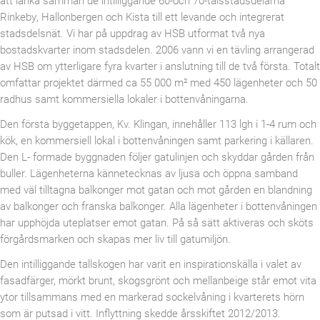
Rinkeby, Hallonbergen och Kista till ett levande och integrerat
stadsdelsnät. Vi har på uppdrag av HSB utformat två nya
bostadskvarter inom stadsdelen. 2006 vann vi en tävling arrangerad
av HSB om ytterligare fyra kvarter i anslutning till de två första. Totalt
omfattar projektet därmed ca 55 000 m² med 450 lägenheter och 50
radhus samt kommersiella lokaler i bottenvåningarna.
Den första byggetappen, Kv. Klingan, innehåller 113 lgh i 1-4 rum och
kök, en kommersiell lokal i bottenvåningen samt parkering i källaren.
Den L- formade byggnaden följer gatulinjen och skyddar gården från
buller. Lägenheterna kännetecknas av ljusa och öppna samband
med väl tilltagna balkonger mot gatan och mot gården en blandning
av balkonger och franska balkonger. Alla lägenheter i bottenvåningen
har upphöjda uteplatser emot gatan. På så sätt aktiveras och sköts
förgårdsmarken och skapas mer liv till gatumiljön.
Den intilliggande tallskogen har varit en inspirationskälla i valet av
fasadfärger, mörkt brunt, skogsgrönt och mellanbeige står emot vita
ytor tillsammans med en markerad sockelvåning i kvarterets hörn
som är putsad i vitt. Inflyttning skedde årsskiftet 2012/2013.