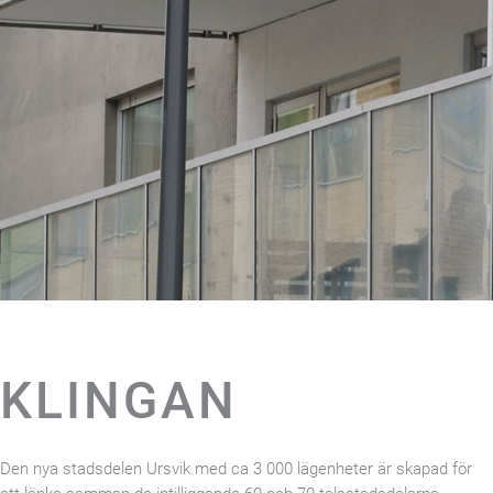
KLINGAN
Den nya stadsdelen Ursvik med ca 3 000 lägenheter är skapad för
att länka samman de intilliggande 60-och 70-talsstadsdelarna