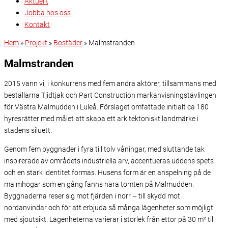
Aktuellt
Jobba hos oss
Kontakt
Hem
»
Projekt
»
Bostäder
»
Malmstranden
Malmstranden
2015 vann vi, i konkurrens med fem andra aktörer, tillsammans med
beställarna Tjidtjak och Part Construction markanvisningstävlingen
för Västra Malmudden i Luleå. Förslaget omfattade initialt ca 180
hyresrätter med målet att skapa ett arkitektoniskt landmärke i
stadens siluett.
Genom fem byggnader i fyra till tolv våningar, med sluttande tak
inspirerade av områdets industriella arv, accentueras uddens spets
och en stark identitet formas. Husens form är en anspelning på de
malmhögar som en gång fanns nära tomten på Malmudden.
Byggnaderna reser sig mot fjärden i norr – till skydd mot
nordanvindar och för att erbjuda så många lägenheter som möjligt
med sjöutsikt. Lägenheterna varierar i storlek från ettor på 30 m² till