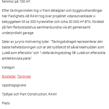
femmor på 100 m².
Efter tävlingsvinsten tog vi fram detaljplan och bygglovshandlingar.
När Fastighets AB RAWI tog över projektet vidareutvecklade vi
bebyggelsen till ca 300 hyresrätter och cirka 30 000 m² BTA, fördelat
på fem flerbostadshus sammanbundna via ett gemensamt
underjordiskt garage.
Delar av juryns motivering lyder:
"Tävlingsbidraget representerar den
bästa helhetslösningen och är det nytillskott till såväl Malmudden som
Luleå som eftersöks"
och
"I detta tävlingsbidrag får Luleå sin eftersökta
arkitektoniska pärla".
Kategori
Bostäder
,
Tävlingar
Uppdragsgivare
Tjidtjak och Part Construction, RAWI
Plats