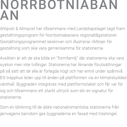
NORRBOTNIABAN
AN
Ahlqvist & Almqvist har tillsammans med Landskapslaget tagit fram
gestaltningsprogram för Norrbotniabanans regionaltågstationer.
Gestaltningsprogrammet beskriver och illustrerar riktlinjer för
gestaltning som ska vara gemensamma för stationerna.
Avsikten är att de ska bilda en ”formfamilj” där stationerna ska vara
syskon men inte tvillingar. Stationerna har liknande förutsättningar
på så sätt att de alla är förlagda högt och har entré under spårnivå.
Ett trapphus leder upp till änden på plattformen via en klimatskyddad
vänthall. Byggnaden integreras med plattformstaket och får var för
sig och tillsammans ett starkt uttryck som blir en signatur för
stationerna.
Som en blinkning till de äldre nationalromantiska stationerna från
järnvägens barndom ges byggnaderna en fasad med träshingel.