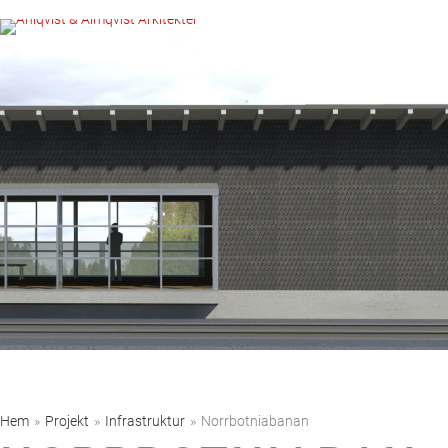
Hoppa
till
innehåll
Hem
»
Projekt
»
Infrastruktur
»
Norrbotniabanan